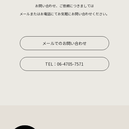
TEL 06-4705-7571
お問い合わせ、ご依頼につきましては
SSLについて
メールまたはお電話にてお気軽にお問い合わせください。
当社のWebサイトはSSL（Secure Socket Layer）に対応しており、Webブラウ
ザとWebサーバーとの通信を暗号化しています。
Cookieについて
Cookieとは、Webサーバーからお客さまのWebブラウザに送信されるデータの
メールでのお問い合わせ
ことです。WebサーバーがCookieを参照することで、お客さまのパソコンを識
別でき、お客さまは効率的に当社Webサイトを利用することができます。当社
WebサイトがCookieとして送るファイルは、個人を特定するような情報を含ん
でおりません。お使いのWebブラウザの設定により、Cookieを無効にすること
も可能です。
TEL：06-4705-7571