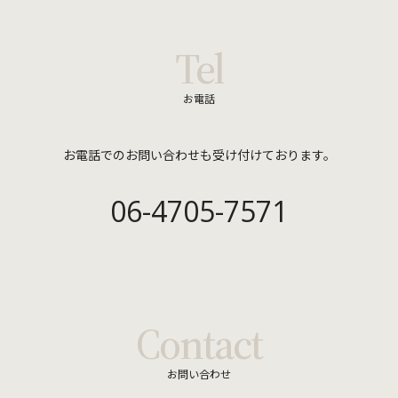
お客さまからお預かりした個人情報は、当社からのご連絡や業務のご案内やご
質問に対する回答として、電子メールや資料のご送付に利用いたします。
Tel
個人データを安全に管理するための措置
お客さまの個人情報を正確かつ最新の状態に保ち、個人情報への不正アクセ
ス・紛失・破損・改ざん・漏洩などを防止するため、セキュリティシステムの
お電話
維持・管理体制の整備・社員教育の徹底等の必要な措置を講じ、安全対策を実
施し個人情報の厳重な管理を行ないます。
個人データの第三者提供
お電話でのお問い合わせも受け付けております。
当社では、以下のいずれかに該当する場合を除き、個人情報を第三者へ開示ま
たは提供いたしません。
-ご本人の同意がある場合
06-4705-7571
-法令に基づき提供を求められた場合
個人データの開示・訂正等の手続
個人データに関して、ご本人の情報の開示または訂正をご希望される場合に
は、ご本人確認をした上で、合理的な期間および範囲で回答します。
個人情報取扱いに関するお問い合わせ
Contact
当社の個人情報の取扱いに関するご質問やご不明点、その他のお問い合わせ
は、下記の窓口までお願いいたします。
お問い合わせ
株式会社エーキューブアソシエーション
〒541-0053 大阪市中央区本町2-3-4 アソルティ本町ビル9階